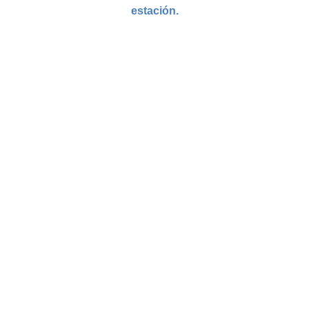
estación.
MANTENTE AL DÍA SOBRE AC100
Hoja
informativa
SUSCRIBIR