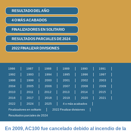
RESULTADO DEL AÑO
4 O MÁS ACABADOS
FINALIZADORES EN SOLITARIO
RESULTADOS PARCIALES DE 2024
2022 FINALIZAR DIVISIONES
1986
1987
1988
1989
1990
1991
1992
1993
1994
1995
1996
1997
1998
1999
2000
2001
2002
2003
2004
2005
2006
2007
2008
2009
2010
2011
2012
2013
2014
2015
2016
2017
2018
2019
2020
2021
2022
2024
2025
4 o más acabados
Finalizadores en solitario
2022 Finalizar divisiones
Resultados parciales de 2024
En 2009, AC100 fue cancelado debido al incendio de la